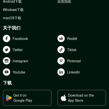
Android下载
设置指南
Windows下载
macOS下载
关于我们
Facebook
Reddit
Twitter
Tiktok
Instagram
Pinterest
Youtube
Linkedln
下载
Get it on
Download on the
Google Play
App Store