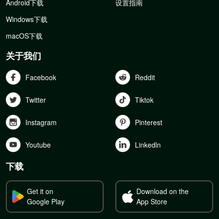
Android下载
设置指南
Windows下载
macOS下载
关于我们
Facebook
Reddit
Twitter
Tiktok
Instagram
Pinterest
Youtube
Linkedln
下载
Get it on
Download on the
Google Play
App Store