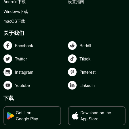
Android下载
设置指南
Windows下载
macOS下载
关于我们
Facebook
Reddit
Twitter
Tiktok
Instagram
Pinterest
Youtube
Linkedln
下载
Get it on
Download on the
Google Play
App Store