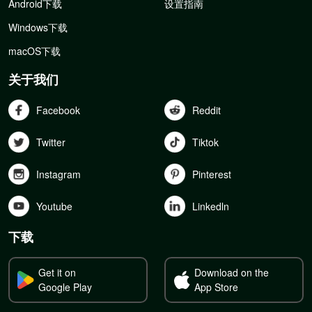
Android下载
设置指南
Windows下载
macOS下载
关于我们
Facebook
Reddit
Twitter
Tiktok
Instagram
Pinterest
Youtube
Linkedln
下载
Get it on
Download on the
Google Play
App Store