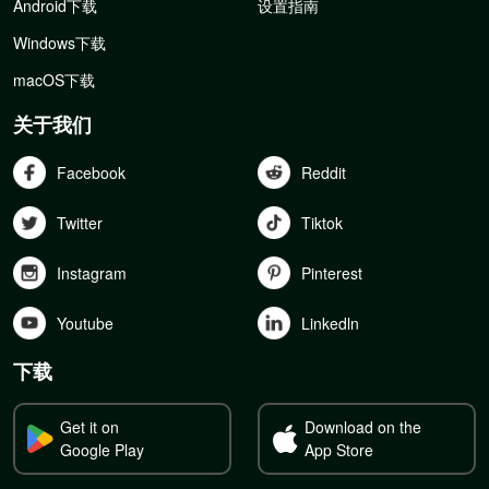
Android下载
设置指南
Windows下载
macOS下载
关于我们
Facebook
Reddit
Twitter
Tiktok
Instagram
Pinterest
Youtube
Linkedln
下载
Get it on
Download on the
Google Play
App Store