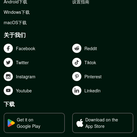
Android下载
设置指南
Windows下载
macOS下载
关于我们
Facebook
Reddit
Twitter
Tiktok
Instagram
Pinterest
Youtube
Linkedln
下载
Get it on
Download on the
Google Play
App Store