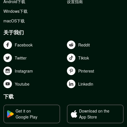
Android下载
设置指南
Windows下载
macOS下载
关于我们
Facebook
Reddit
Twitter
Tiktok
Instagram
Pinterest
Youtube
Linkedln
下载
Get it on
Download on the
Google Play
App Store