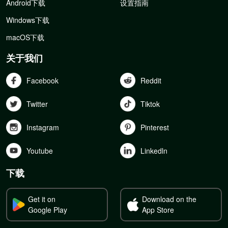
Android下载
设置指南
Windows下载
macOS下载
关于我们
Facebook
Reddit
Twitter
Tiktok
Instagram
Pinterest
Youtube
Linkedln
下载
Get it on
Download on the
Google Play
App Store