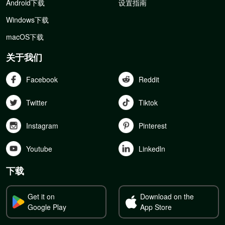
Android下载
设置指南
Windows下载
macOS下载
关于我们
Facebook
Reddit
Twitter
Tiktok
Instagram
Pinterest
Youtube
Linkedln
下载
Get it on
Download on the
Google Play
App Store