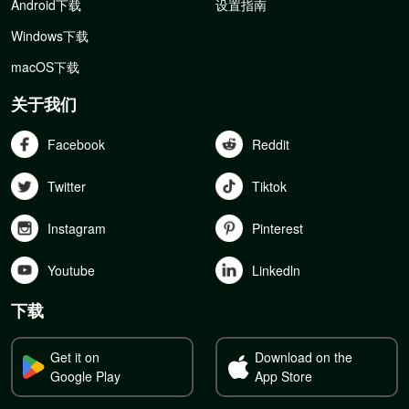
Android下载
设置指南
Windows下载
macOS下载
关于我们
Facebook
Reddit
Twitter
Tiktok
Instagram
Pinterest
Youtube
Linkedln
下载
Get it on
Download on the
Google Play
App Store