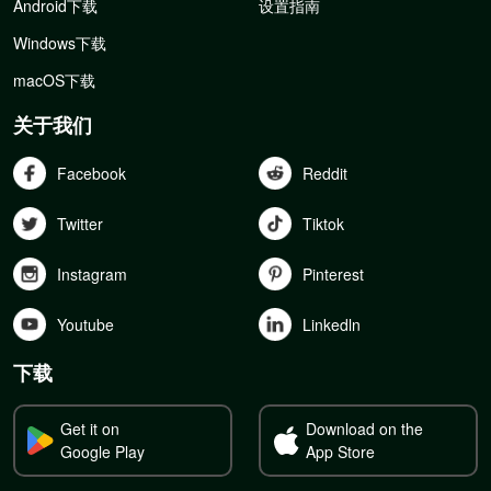
Android下载
设置指南
Windows下载
macOS下载
关于我们
Facebook
Reddit
Twitter
Tiktok
Instagram
Pinterest
Youtube
Linkedln
下载
Get it on
Download on the
Google Play
App Store