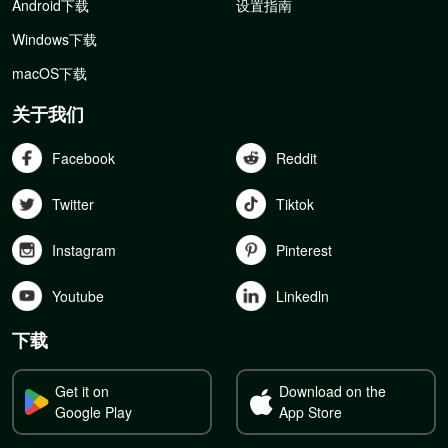
Android下载
设置指南
Windows下载
macOS下载
关于我们
Facebook
Reddit
Twitter
Tiktok
Instagram
Pinterest
Youtube
Linkedln
下载
Get it on
Download on the
Google Play
App Store