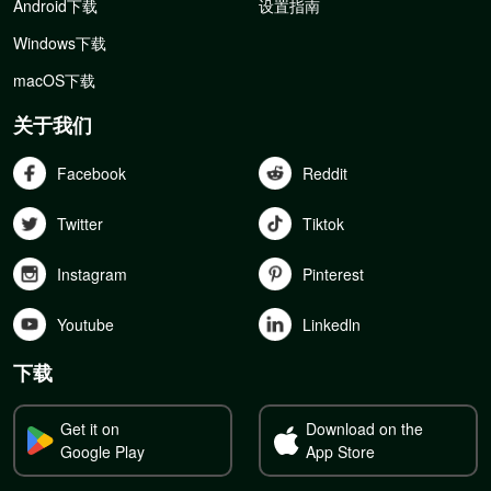
Android下载
设置指南
Windows下载
macOS下载
关于我们
Facebook
Reddit
Twitter
Tiktok
Instagram
Pinterest
Youtube
Linkedln
下载
Get it on
Download on the
Google Play
App Store