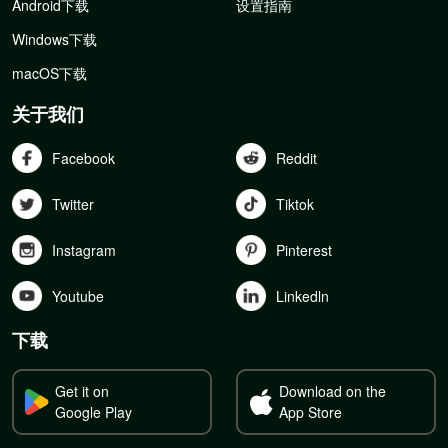
Android下载
设置指南
Windows下载
macOS下载
关于我们
Facebook
Reddit
Twitter
Tiktok
Instagram
Pinterest
Youtube
Linkedln
下载
Get it on
Download on the
Google Play
App Store