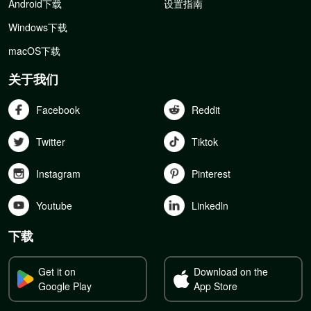
Android下载
设置指南
Windows下载
macOS下载
关于我们
Facebook
Reddit
Twitter
Tiktok
Instagram
Pinterest
Youtube
Linkedln
下载
Get it on
Download on the
Google Play
App Store