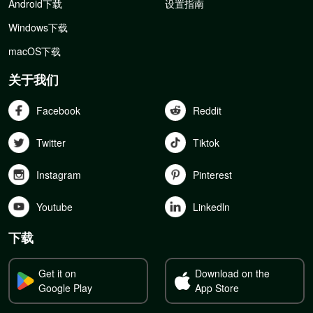
Android下载
设置指南
Windows下载
macOS下载
关于我们
Facebook
Reddit
Twitter
Tiktok
Instagram
Pinterest
Youtube
Linkedln
下载
Get it on
Download on the
Google Play
App Store