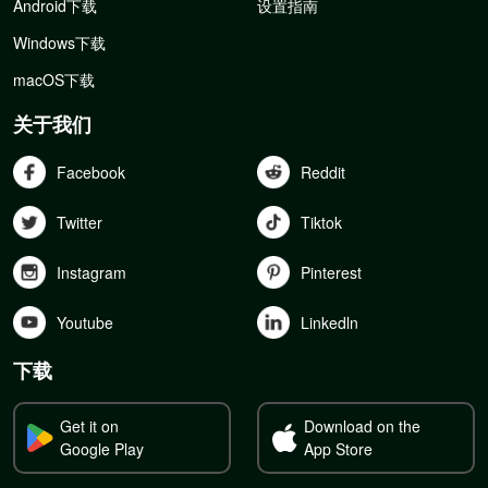
Android下载
设置指南
Windows下载
macOS下载
关于我们
Facebook
Reddit
Twitter
Tiktok
Instagram
Pinterest
Youtube
Linkedln
下载
Get it on
Download on the
Google Play
App Store