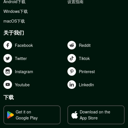
Android下载
设置指南
Windows下载
macOS下载
关于我们
Facebook
Reddit
Twitter
Tiktok
Instagram
Pinterest
Youtube
Linkedln
下载
Get it on
Download on the
Google Play
App Store