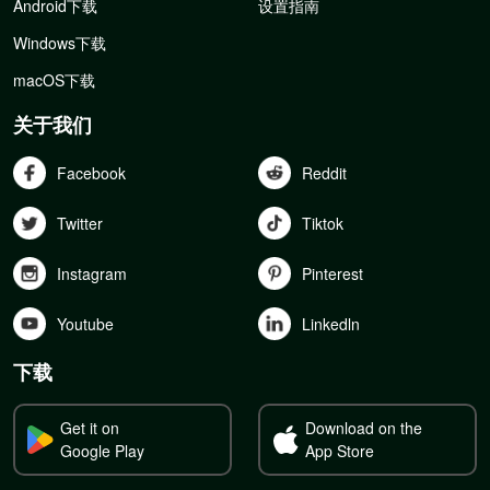
Android下载
设置指南
Windows下载
macOS下载
关于我们
Facebook
Reddit
Twitter
Tiktok
Instagram
Pinterest
Youtube
Linkedln
下载
Get it on
Download on the
Google Play
App Store