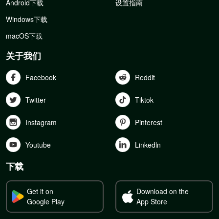
Android下载
设置指南
Windows下载
macOS下载
关于我们
Facebook
Reddit
Twitter
Tiktok
Instagram
Pinterest
Youtube
Linkedln
下载
Get it on
Download on the
Google Play
App Store