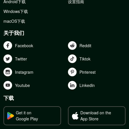
Android下载
设置指南
Windows下载
macOS下载
关于我们
Facebook
Reddit
Twitter
Tiktok
Instagram
Pinterest
Youtube
Linkedln
下载
Get it on
Download on the
Google Play
App Store