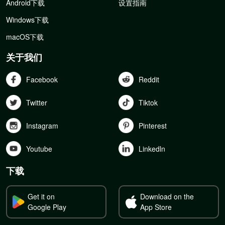
Android下载
设置指南
Windows下载
macOS下载
关于我们
Facebook
Reddit
Twitter
Tiktok
Instagram
Pinterest
Youtube
Linkedln
下载
Get it on
Download on the
Google Play
App Store