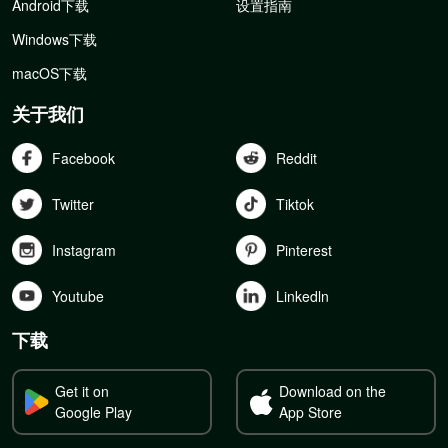
Android下载
设置指南
Windows下载
macOS下载
关于我们
Facebook
Reddit
Twitter
Tiktok
Instagram
Pinterest
Youtube
Linkedln
下载
Get it on
Download on the
Google Play
App Store