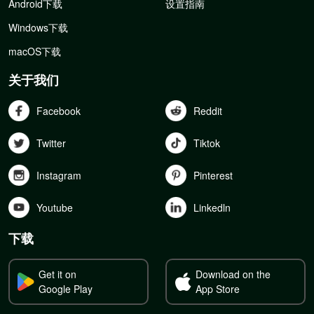
Android下载
设置指南
Windows下载
macOS下载
关于我们
Facebook
Reddit
Twitter
Tiktok
Instagram
Pinterest
Youtube
Linkedln
下载
Get it on
Download on the
Google Play
App Store