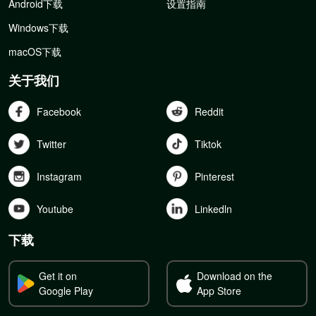
Android下载
设置指南
Windows下载
macOS下载
关于我们
Facebook
Reddit
Twitter
Tiktok
Instagram
Pinterest
Youtube
Linkedln
下载
Get it on
Download on the
Google Play
App Store