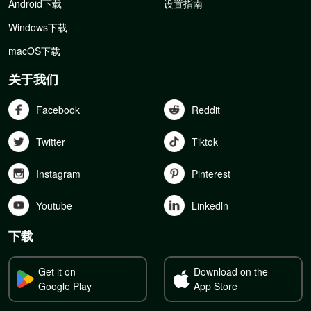
Android下载
设置指南
Windows下载
macOS下载
关于我们
Facebook
Reddit
Twitter
Tiktok
Instagram
Pinterest
Youtube
Linkedln
下载
Get it on
Download on the
Google Play
App Store