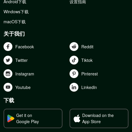
Android下载
设置指南
Windows下载
macOS下载
关于我们
Facebook
Reddit
Twitter
Tiktok
Instagram
Pinterest
Youtube
Linkedln
下载
Get it on
Download on the
Google Play
App Store