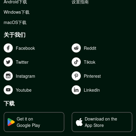
Android下载
设置指南
Windows下载
macOS下载
关于我们
Facebook
Reddit
Twitter
Tiktok
Instagram
Pinterest
Youtube
Linkedln
下载
Get it on
Download on the
Google Play
App Store