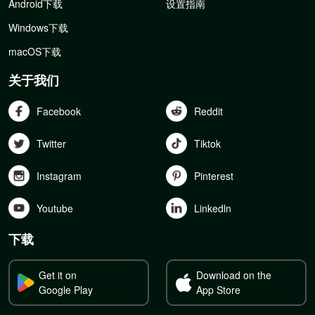
Android下载
设置指南
Windows下载
macOS下载
关于我们
Facebook
Reddit
Twitter
Tiktok
Instagram
Pinterest
Youtube
Linkedln
下载
Get it on
Download on the
Google Play
App Store