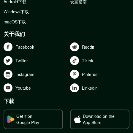
Android下载
设置指南
Windows下载
macOS下载
关于我们
Facebook
Reddit
Twitter
Tiktok
Instagram
Pinterest
Youtube
Linkedln
下载
Get it on
Download on the
Google Play
App Store