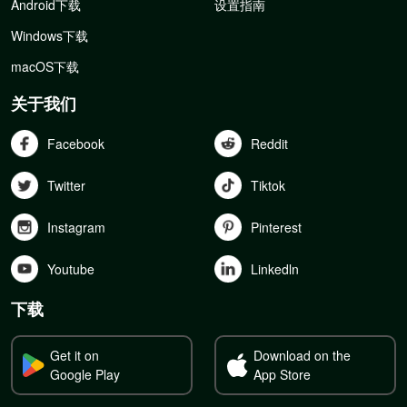
Android下载
设置指南
Windows下载
macOS下载
关于我们
Facebook
Reddit
Twitter
Tiktok
Instagram
Pinterest
Youtube
Linkedln
下载
Get it on
Download on the
Google Play
App Store