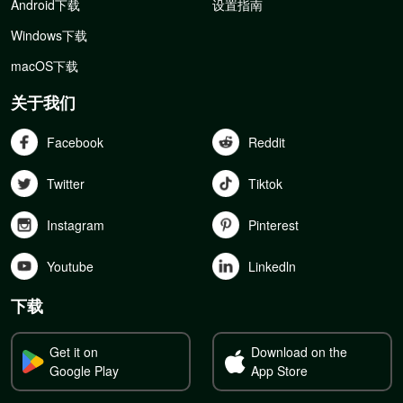
Android下载
设置指南
Windows下载
macOS下载
关于我们
Facebook
Reddit
Twitter
Tiktok
Instagram
Pinterest
Youtube
Linkedln
下载
Get it on
Download on the
Google Play
App Store