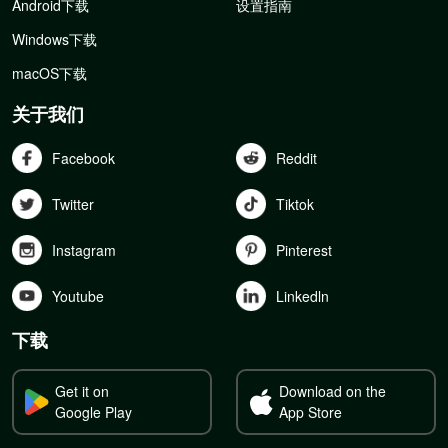
Android下载
设置指南
Windows下载
macOS下载
关于我们
Facebook
Reddit
Twitter
Tiktok
Instagram
Pinterest
Youtube
Linkedln
下载
Get it on
Download on the
Google Play
App Store