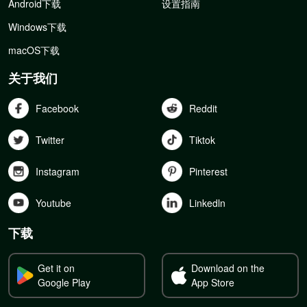
Android下载
设置指南
Windows下载
macOS下载
关于我们
Facebook
Reddit
Twitter
Tiktok
Instagram
Pinterest
Youtube
Linkedln
下载
Get it on
Download on the
Google Play
App Store