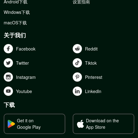
Android下载
设置指南
Windows下载
macOS下载
关于我们
Facebook
Reddit
Twitter
Tiktok
Instagram
Pinterest
Youtube
Linkedln
下载
Get it on
Download on the
Google Play
App Store