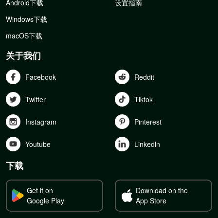
Android下载
设置指南
Windows下载
macOS下载
关于我们
Facebook
Reddit
Twitter
Tiktok
Instagram
Pinterest
Youtube
Linkedln
下载
Get it on
Download on the
Google Play
App Store