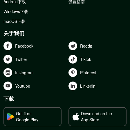
Android下载
设置指南
Windows下载
macOS下载
关于我们
Facebook
Reddit
Twitter
Tiktok
Instagram
Pinterest
Youtube
Linkedln
下载
Get it on
Download on the
Google Play
App Store