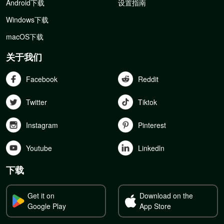
Android下载
设置指南
Windows下载
macOS下载
关于我们
Facebook
Reddit
Twitter
Tiktok
Instagram
Pinterest
Youtube
Linkedln
下载
Get it on
Download on the
Google Play
App Store