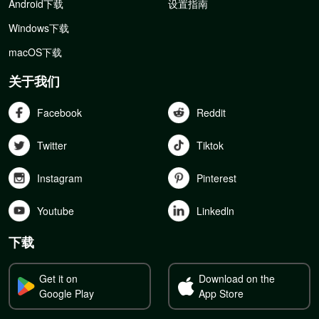
Android下载
设置指南
Windows下载
macOS下载
关于我们
Facebook
Reddit
Twitter
Tiktok
Instagram
Pinterest
Youtube
Linkedln
下载
Get it on
Download on the
Google Play
App Store