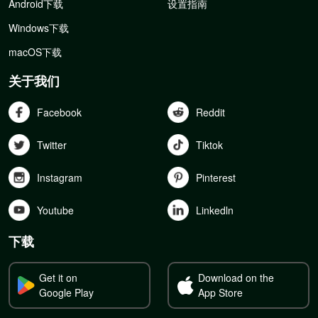
Android下载
设置指南
Windows下载
macOS下载
关于我们
Facebook
Reddit
Twitter
Tiktok
Instagram
Pinterest
Youtube
Linkedln
下载
Get it on
Download on the
Google Play
App Store