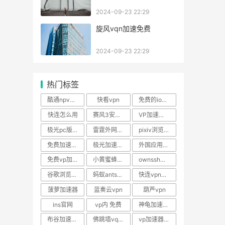
2024-09-23 22:29
旋风vqn加速免费
2024-09-23 22:29
热门标签
酷通npv下载安卓下载
快看vpn
免费的ios翻外墙软件
快连怎么用
赛风3安卓版下载官网
VP加速器免费免费版
极光pc版加速器
雷霆外网加速器
pixiv浏览设置
免费加速器ios
极光加速器官方官网
外国应用加速器
免费vp加速度器
小黄蜜蜂加速器
ownssh加速器
谷歌浏览器怎么连外网
蚂蚁antss v2.1.
快连vpn电视
菠萝加速器
蓝奏云vpn
葫芦vpn
ins官网
vp内 免费
神龟加速器心跳接口异常
布谷加速器升级
佛跳墙vqn最新版
vp加速器电脑版