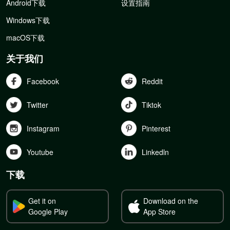
Android下载
设置指南
Windows下载
macOS下载
关于我们
Facebook
Reddit
Twitter
Tiktok
Instagram
Pinterest
Youtube
Linkedln
下载
Get it on
Download on the
Google Play
App Store