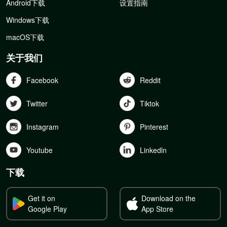
Android下载
设置指南
Windows下载
macOS下载
关于我们
Facebook
Reddit
Twitter
Tiktok
Instagram
Pinterest
Youtube
Linkedln
下载
Get it on
Download on the
Google Play
App Store