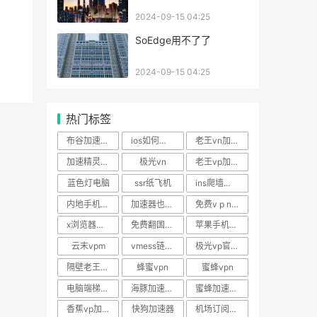
2024-09-15 04:25
SoEdge用不了了
2024-09-15 04:25
热门标签
布谷加速器注册
ios如何用红叶加速器
老王vn加速器免费
加速精灵官网
极光vn
老王vp加速器n
蓝色灯电脑
ssr纸飞机
ins爬墙软件最好用
内地手机登录facebook
加速器也可以上外网吗
免费v p n安卓下载
x浏览器可以上外网吗
免费翻国内墙的app
苹果手机怎么用green
云末vpm
vmess链接怎么改成ss
极光vp官方下载
隔壁老王vp加速器2024
蜂蜜vpn
蜜蜂vpn
电脑端梯子推荐
海豚加速器破解版2024
蜜蜂加速器 当
香蕉vp加速器官网
快狗加速器
机场订阅地址