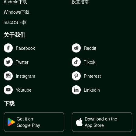
Android下载
设置指南
Windows下载
macOS下载
关于我们
Facebook
Reddit
Twitter
Tiktok
Instagram
Pinterest
Youtube
Linkedln
下载
Get it on
Download on the
Google Play
App Store