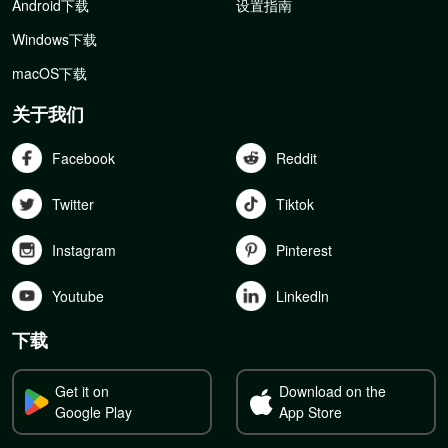
Android下载
设置指南
Windows下载
macOS下载
关于我们
Facebook
Reddit
Twitter
Tiktok
Instagram
Pinterest
Youtube
Linkedln
下载
Get it on
Download on the
Google Play
App Store