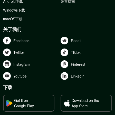
Android下载
设置指南
Windows下载
macOS下载
关于我们
Facebook
Reddit
Twitter
Tiktok
Instagram
Pinterest
Youtube
Linkedln
下载
Get it on
Download on the
Google Play
App Store