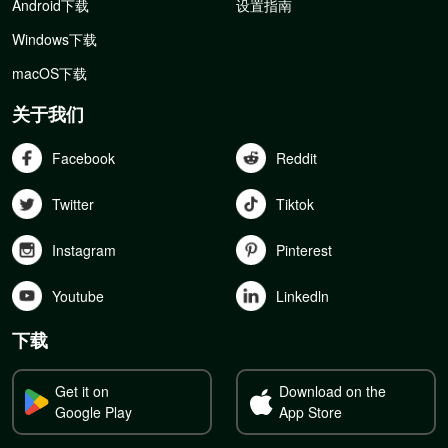
Android下载
设置指南
Windows下载
macOS下载
关于我们
Facebook
Reddit
Twitter
Tiktok
Instagram
Pinterest
Youtube
Linkedln
下载
Get it on
Download on the
Google Play
App Store