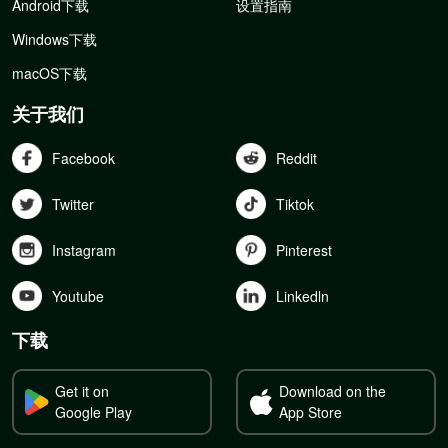
Android下载
设置指南
Windows下载
macOS下载
关于我们
Facebook
Reddit
Twitter
Tiktok
Instagram
Pinterest
Youtube
Linkedln
下载
Get it on
Download on the
Google Play
App Store