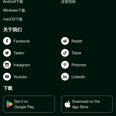
Android下载
设置指南
Windows下载
macOS下载
关于我们
Facebook
Reddit
Twitter
Tiktok
Instagram
Pinterest
Youtube
Linkedln
下载
Get it on
Download on the
Google Play
App Store